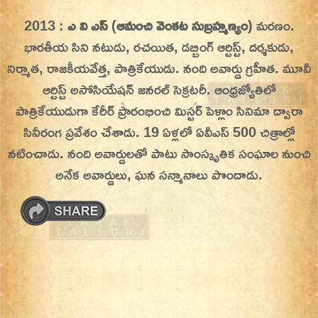
Skip
2013 :
ఎ వి ఎస్
(
ఆమంచి వెంకట సుబ్రహ్మణ్యం
) మరణం.
On This Day
Today in History | On This Day | This Day in
to
భారతీయ సిని నటుడు, రచయిత, డబ్బింగ్ ఆర్టిస్ట్, దర్శకుడు,
History | Today in India | What Happened
content
నిర్మాత, రాజకీయవేత్త, పాత్రికేయుడు. నంది అవార్డు గ్రహీత. మూవీ
Today in India | Charitralo eroju | charitra lo
ఆర్టిస్ట్ అసోసియేషన్ జనరల్ సెక్రటరీ.
ఆంధ్రజ్యోతిలో
eroju |
పాత్రికేయుడుగా కేరీర్ ప్రారంభించి మిస్టర్ పెళ్లాం సినిమా ద్వారా
సినీరంగ ప్రవేశం చేశాడు. 19 ఏళ్లలో ఏవీఎస్ 500 చిత్రాల్లో
నటించాడు. నంది అవార్డులతో పాటు సాంస్కృతిక సంఘాల నుంచి
అనేక అవార్డులు, ఘన సన్మానాలు పొందాడు.