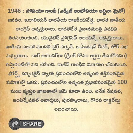
Skip
1946 :
సోనియా గాంధీ
(
ఎడ్విజ్ ఆంటోనియా అల్బినా మైనో
)
On This Day
Today in History | On This Day | This Day in
to
జననం. ఇటాలియన్ భారతీయ రాజకీయవేత్త. భారత జాతీయ
History | Today in India | What Happened
content
కాంగ్రెస్ అధ్యక్షురాలు. భారతదేశ ప్రధానమంత్రి పదవిని
Today in India | Charitralo eroju | charitra lo
తిరస్కరించింది.
యునైటెడ్ ప్రోగ్రెసివ్ అలయన్స్ అధ్యక్షురాలు.
eroju |
జాతీయ సలహా మండలి చైర్ పర్సన్. అపొజిషన్ లీడర్, లోక్ సభ
సభ్యురాలు. బార్ అటెండర్‌గా (డ్రింక్ కోసం ఆర్డర్లు తీసుకోవడం)
రెస్టారెంట్‌లో పని చేసింది. రాజీవ్ గాంధీని వివాహం చేసుకుంది.
ఫోర్బ్స్ మ్యాగజైన్ ద్వారా ప్రపంచంలోని అత్యంత శక్తివంతమైన
మహిళల్లో ఒకరు. ప్రపంచంలోని అత్యంత ప్రభావవంతమైన 100
మంది వ్యక్తుల జాబితాలో ఆమె కూడా ఉంది. అనేక నేషనల్,
ఇంటర్నేషనల్ అవార్డులు, పురస్కారాలు, గౌరవ డాక్టరేట్లు
లభించాయి.