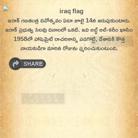
Skip
On This Day
Today in History | On This Day | This Day in
to
ఇరాక్ గణతంత్ర దినోత్సవం
ఏటా జూలై 14న జరుపుకుంటారు.
History | Today in India | What Happened
content
ఇరాక్ ప్రభుత్వ సెలవు దినాలలో ఒకటి. ఇది అబ్ద్ అల్-కరీం ఖాసిం
Today in India | Charitralo eroju | charitra lo
1958లో హాషెమైట్ రాచరికాన్ని పడగొట్టి, దేశానికి కొత్త
eroju |
నాయకుడిగా మారిన రోజును స్మరించుకుంటుంది.