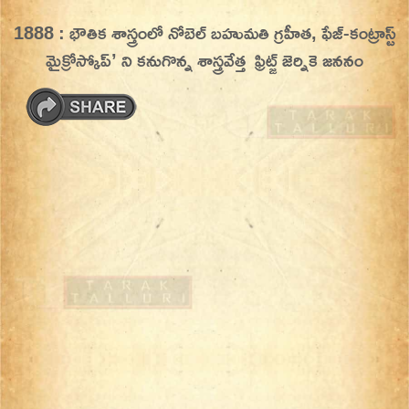
Skip
1888 : భౌతిక శాస్త్రంలో నోబెల్ బహుమతి గ్రహీత, ఫేజ్-కంట్రాస్ట్
On This Day
Today in History | On This Day | This Day in
to
మైక్రోస్కోప్’ ని కనుగొన్న శాస్త్రవేత్త ఫ్రిట్జ్ జెర్నికె జననం
History | Today in India | What Happened
content
Today in India | Charitralo eroju | charitra lo
eroju |