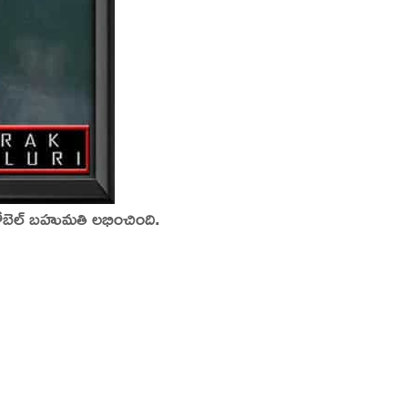
ో నోబెల్ బహుమతి లభించింది.