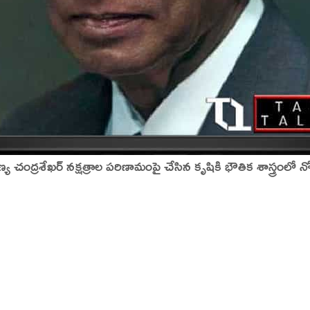
ణ్య చంద్రశేఖర్ నక్షత్రాల పరిణామంపై చేసిన కృషికి భౌతిక శాస్త్రంల