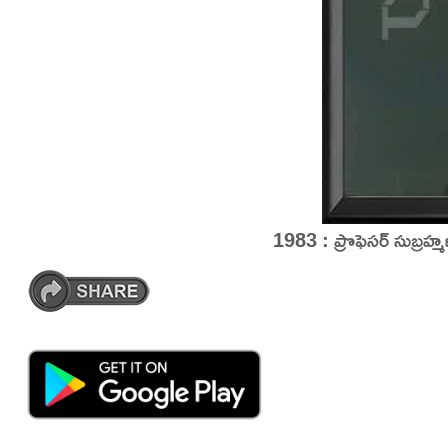
1983 : ప్రొఫెసర్ సుబ్రహ్మ