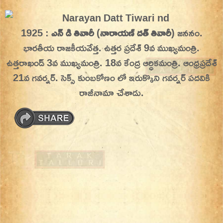
Skip
On This Day
Today in History | On This Day | This Day in
to
1925 :
ఎన్ డి తివారీ
(
నారాయణ్ దత్ తివారీ
) జననం.
History | Today in India | What Happened
content
భారతీయ రాజకీయవేత్త. ఉత్తర ప్రదేశ్ 9వ ముఖ్యమంత్రి.
Today in India | Charitralo eroju | charitra lo
ఉత్తరాఖండ్ 3వ ముఖ్యమంత్రి. 18వ కేంద్ర ఆర్ధికమంత్రి. ఆంధ్రప్రదేశ్
eroju |
21వ గవర్నర్.
సెక్స్ కుంబకోణం లో ఇరుక్కొని గవర్నర్ పదవికి
రాజీనామా చేశాడు.