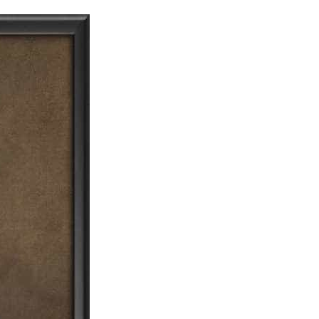
dia | Charitralo eroju | charitra lo eroju |