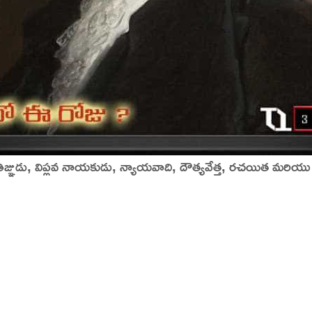
ఞుడు, విప్లవ నాయకుడు, న్యాయవాది, దౌత్యవేత్త, రచయిత మరియు వ్యవ