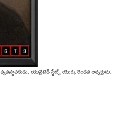
స్థాపకుడు. యునైటెడ్ స్టేట్స్ యొక్క రెండవ అధ్యక్షుడు.