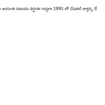
్ జయంతి మరియు వర్ధంతి గుర్తుగా 1991 లో నేషనల్ డాక్టర్స డే
dia | Charitralo eroju | charitra lo eroju |