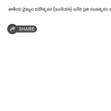
Skip
జాతీయ వైద్యుల దినోత్సవం (ఇండియా)
అనేది ప్రతి సంవత్సరం
On This Day
Today in History | On This Day | This Day in His
to
content