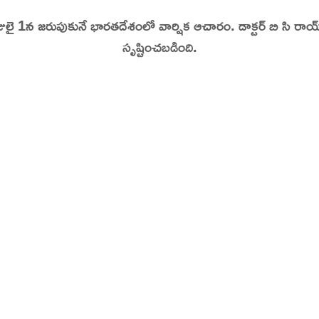
 జులై 1న జరుపుకునే భారతదేశంలో వార్షిక ఆచారం. డాక్టర్ బి సి రాయ
tory | Today in India | What Happened Today in In
సృష్టించబడింది.