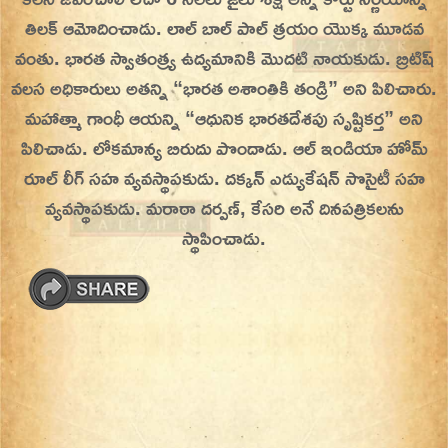
తిలక్ ఆమోదించాడు. లాల్ బాల్ పాల్ త్రయం యొక్క మూడవ
వంతు. భారత స్వాతంత్ర్య ఉద్యమానికి మొదటి నాయకుడు. బ్రిటిష్
వలస అధికారులు అతన్ని “భారత అశాంతికి తండ్రి” అని పిలిచారు.
మహాత్మా గాంధీ ఆయన్ని “ఆధునిక భారతదేశపు సృష్టికర్త” అని
పిలిచాడు. లోకమాన్య బిరుదు పొందాడు. ఆల్ ఇండియా హోమ్
రూల్ లీగ్‌ సహ వ్యవస్థాపకుడు. దక్కన్ ఎడ్యుకేషన్ సొసైటీ సహ
వ్యవస్థాపకుడు. మరాఠా దర్పణ్, కేసరి అనే దినపత్రికలను
స్థాపించాడు.