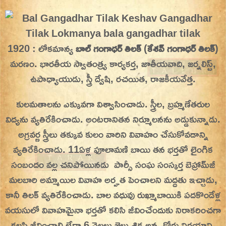
Skip
On This Day
Today in History | On This Day | This Day in
to
History | Today in India | What Happened
content
1920 : లోకమాన్య
బాల్ గంగాధర్ తిలక్
(
కేశవ్ గంగాధర్ తిలక్
)
Today in India | Charitralo eroju | charitra lo
మరణం. భారతీయ స్వాతంత్ర్య కార్యకర్త, జాతీయవాది, జర్నలిస్ట్,
eroju |
ఉపాధ్యాయుడు, స్త్రీ ద్వేషి, రచయిత, రాజకీయవేత్త.
కులమతాలను ఎక్కువగా విశ్వాసించాడు. స్త్రీల, బ్రహ్మణేతరుల
విద్యను వ్యతిరేకించాడు. అంటరానితన నిర్మూలనను అడ్డుకున్నాడు.
అగ్రవర్ణ స్త్రీలు తక్కువ కులం వారిని వివాహం చేసుకోవడాన్ని
వ్యతిరేకించాడు. 11ఏళ్ల ఫూలామణి బాయి తన భర్తతో లైంగిక
సంబందం వల్ల చనిపోయినడు పార్సీ సంఘ సంస్కర్త బెహ్రామ్‌జీ
మలబారి అమ్మాయిల వివాహ అర్హత పెంచాలని మద్దతు ఇచ్చాడు,
కానీ తిలక్ వ్యతిరేకించాడు. బాల వధువు రుఖ్మాబాయికి పదకొండేళ్ల
వయసులో వివాహమైనా భర్తతో కలిసి జీవించేందుకు నిరాకరించగా
కలసి జీవించాలి లేదా 6 నెలలు జైలు శిక్ష అన్న కోర్టు నిర్ణయాన్ని