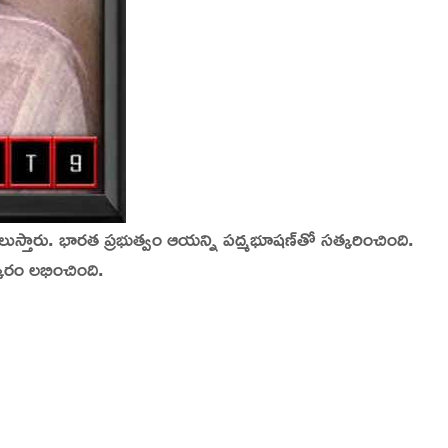
స్తారు. భారత ప్రభుత్వం ఆయన్ని పద్మభూషణ్‌తో సత్కరించింది.
కారం లభించింది.