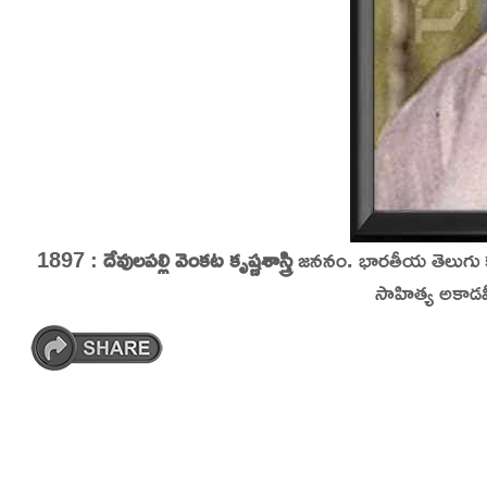
1897 :
దేవులపల్లి వెంకట కృష్ణశాస్త్రి
జననం. భారతీయ తెలుగు కవి
సాహిత్య అకాడమీ