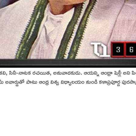
, సినీ-నాటక రచయిత, అనువాదకుడు. ఆయన్ని ఆంధ్రా షెల్లీ అని పిలు
 అవార్డుతో పాటు ఆంధ్ర విశ్వ విధ్యాలయం నుండి కళాప్రపూర్ణ పురస్