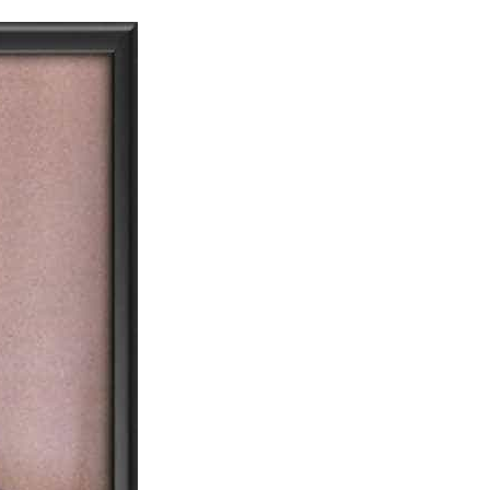
dia | Charitralo eroju | charitra lo eroju |