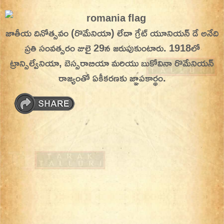
Skip
On This Day
Today in History | On This Day | This Day in
to
జాతీయ దినోత్సవం (రొమేనియా)
లేదా గ్రేట్ యూనియన్ డే అనేది
History | Today in India | What Happened
content
ప్రతి సంవత్సరం జులై 29న జరుపుకుంటారు. 1918లో
Today in India | Charitralo eroju | charitra lo
ట్రాన్సిల్వేనియా, బెస్సరాబియా మరియు బుకోవినా రొమేనియన్
eroju |
రాజ్యంతో ఏకీకరణకు జ్ఞాపకార్థం.