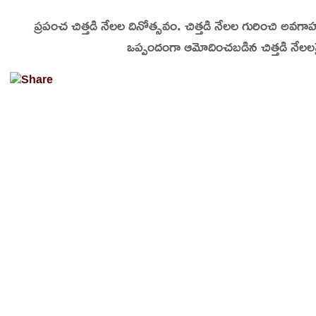
Skip
ప్రపంచ చిత్తడి నేలల దినోత్సవం.
చిత్తడి నేలల గురించి అవగా
On This Day
Today in History | On This Day | This Day in His
to
ఒప్పందంగా ఆమోదించబడిన చిత్తడి నేలలపై 
content