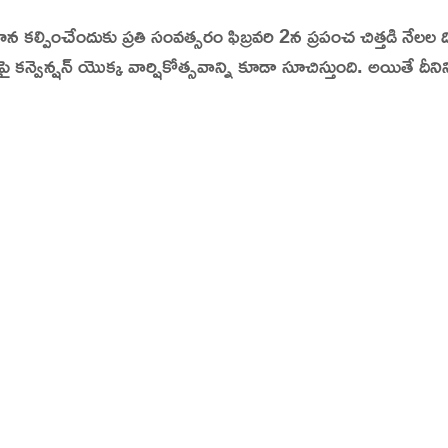
హన కల్పించేందుకు ప్రతి సంవత్సరం ఫిబ్రవరి 2న ప్రపంచ చిత్తడి నే
tory | Today in India | What Happened Today in In
కన్వెన్షన్ యొక్క వార్షికోత్సవాన్ని కూడా సూచిస్తుంది. అయితే దీన