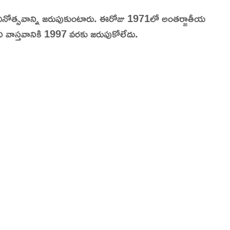
లల దినోత్సవాన్ని జరుపుకుంటారు. ఈరోజు 1971లో అంతర్జాతీయ
dia | Charitralo eroju | charitra lo eroju |
ిని వాస్తవానికి 1997 వరకు జరుపుకోలేదు.