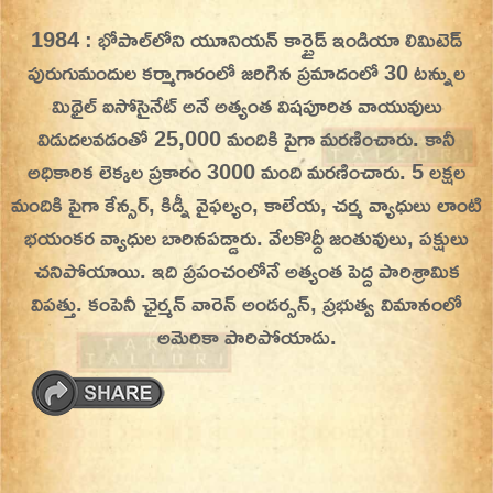
Skip
1984 : భోపాల్‌లోని యూనియన్ కార్బైడ్ ఇండియా లిమిటెడ్
On This Day
Today in History | On This Day | This Day in
to
పురుగుమందుల కర్మాగారంలో జరిగిన ప్రమాదంలో 30 టన్నుల
History | Today in India | What Happened
content
మిథైల్ ఐసోసైనేట్ అనే అత్యంత విషపూరిత వాయువులు
Today in India | Charitralo eroju | charitra lo
విడుదలవడంతో 25,000 మందికి పైగా మరణించారు.
కానీ
eroju |
అధికారిక లెక్కల ప్రకారం 3000 మంది మరణించారు. 5 లక్షల
మందికి పైగా కేన్సర్, కిడ్నీ వైఫల్యం, కాలేయ, చర్మ వ్యాధులు లాంటి
భయంకర వ్యాధుల బారినపడ్డారు. వేలకొద్దీ జంతువులు, పక్షులు
చనిపోయాయి. ఇది ప్రపంచంలోనే అత్యంత పెద్ద పారిశ్రామిక
విపత్తు. కంపెనీ ఛైర్మన్ వారెన్ అండర్సన్‌, ప్రభుత్వ విమానంలో
అమెరికా పారిపోయాడు.