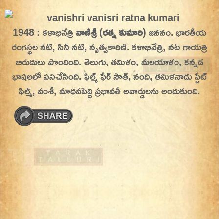
Skip
On This Day
Today in History | On This Day | This Day in
to
1948 : కళాభినేత్రి
వాణిశ్రీ
(
రత్న కుమారి
) జననం. భారతీయ
History | Today in India | What Happened
content
రంగస్థల నటి, సినీ నటి, నృత్యకారిణి. కళాభినేత్రి, నట గాయత్రి
Today in India | Charitralo eroju | charitra lo
బిరుదులు పొందింది.
తెలుగు, తమిళం, మలయాళం, కన్నడ
eroju |
భాషలలో పనిచేసింది. ఫిల్మ్ ఫేర్ సౌత్, నంది, తమిళనాడు స్టేట్
ఫిల్మ్, వంశీ, మాధవపెద్ది ప్రభావతీ అవార్డులను అందుకుంది.