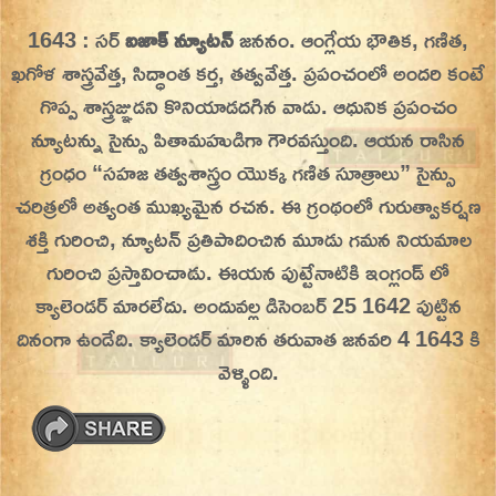
Skip
1643 : సర్
ఐజాక్ న్యూటన్
జననం. ఆంగ్లేయ భౌతిక, గణిత,
On This Day
Today in History | On This Day | This Day in
to
ఖగోళ శాస్త్రవేత్త, సిద్ధాంత కర్త, తత్వవేత్త.
ప్రపంచంలో అందరి కంటే
History | Today in India | What Happened
content
గొప్ప శాస్త్రజ్ఞుడని కొనియాడదగిన వాడు. ఆధునిక ప్రపంచం
Today in India | Charitralo eroju | charitra lo
న్యూటన్ను సైన్సు పితామహుడిగా గౌరవస్తుంది. ఆయన రాసిన
eroju |
గ్రంధం “సహజ తత్వశాస్త్రం యొక్క గణిత సూత్రాలు” సైన్సు
చరిత్రలో అత్యంత ముఖ్యమైన రచన. ఈ గ్రంథంలో గురుత్వాకర్షణ
శక్తి గురించి, న్యూటన్ ప్రతిపాదించిన మూడు గమన నియమాల
గురించి ప్రస్తావించాడు. ఈయన పుట్టేనాటికి ఇంగ్లండ్ లో
క్యాలెండర్ మారలేదు. అందువల్ల డిసెంబర్ 25 1642 పుట్టిన
దినంగా ఉండేది. క్యాలెండర్ మారిన తరువాత జనవరి 4 1643 కి
వెళ్ళింది.