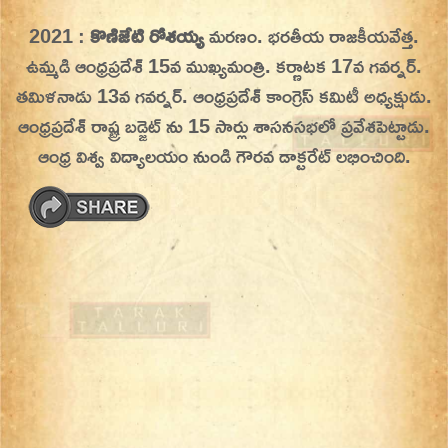
Skip
2021 :
కొణిజేటి రోశయ్య
మరణం. భరతీయ రాజకీయవేత్త.
On This Day
Today in History | On This Day | This Day in
to
ఉమ్మడి ఆంధ్రప్రదేశ్ 15వ ముఖ్యమంత్రి. కర్ణాటక 17వ గవర్నర్.
History | Today in India | What Happened
content
తమిళనాడు 13వ గవర్నర్‌. ఆంధ్రప్రదేశ్ కాంగ్రెస్ కమిటీ అధ్యక్షుడు.
Today in India | Charitralo eroju | charitra lo
ఆంధ్రప్రదేశ్ రాష్ట్ర బడ్జెట్ ను 15 సార్లు శాసనసభలో ప్రవేశపెట్టాడు.
eroju |
ఆంధ్ర విశ్వ విద్యాలయం నుండి గౌరవ డాక్టరేట్ లభించింది.