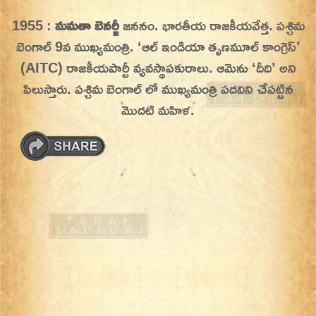
Skip
1955 :
మమతా బెనర్జీ
జననం. భారతీయ రాజకీయవేత్త. పశ్చిమ
On This Day
Today in History | On This Day | This Day in
to
బెంగాల్ 9వ ముఖ్యమంత్రి. ‘ఆల్ ఇండియా తృణమూల్ కాంగ్రెస్‌’
History | Today in India | What Happened
content
(AITC) రాజకీయపార్టీ వ్యవస్థాపకురాలు.
ఆమెను ‘దీది’ అని
Today in India | Charitralo eroju | charitra lo
పిలుస్తారు. పశ్చిమ బెంగాల్ లో ముఖ్యమంత్రి పదవిని చేపట్టిన
eroju |
మొదటి మహిళ.