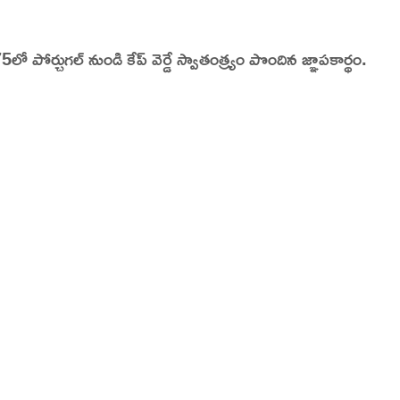
dia | Charitralo eroju | charitra lo eroju |
పోర్చుగల్ నుండి కేప్ వెర్డే స్వాతంత్ర్యం పొందిన జ్ఞాపకార్థం.