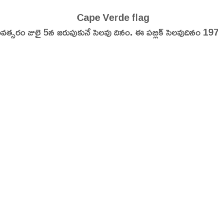
tory | Today in India | What Happened Today in In
ంవత్సరం జులై 5న జరుపుకునే సెలవు దినం. ఈ పబ్లిక్ సెలవుదినం 1975లో 