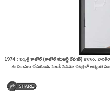
1974 : పద్మశ్రీ
కాజోల్
(
కాజోల్ ముఖర్జీ దేవగన్
) జననం. భారతీయ స
ను వివాహం చేసుకుంది. హిందీ సినిమా చరిత్రలో అత్యంత విజయవంతమ