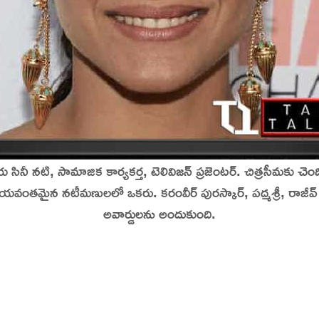
ినీ నటి, సామాజిక కార్యకర్త, టెలివిజన్ ప్రజెంటర్.
చిత్రసీమకు చెం
ైన నటీమణులలో ఒకరు. కరంవీర్ పురస్కార్, పద్మశ్రీ, రాజీవ్ గాంధీ అవార్
అవార్డులను అందుకుంది.