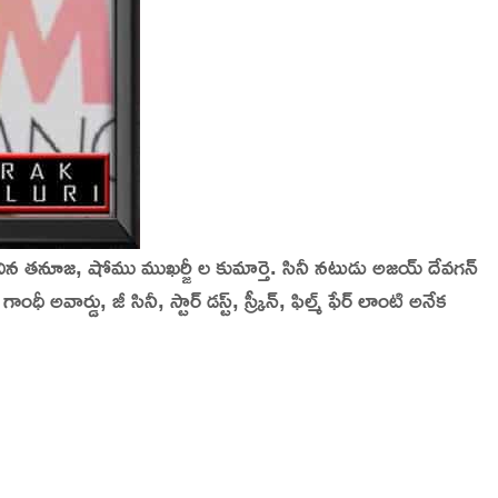
దిన తనూజ, షోము ముఖర్జీ ల కుమార్తె. సినీ నటుడు అజయ్ దేవగన్
డు, జీ సినీ, స్టార్ డస్ట్, స్క్రీన్, ఫిల్మ్ ఫేర్ లాంటి అనేక