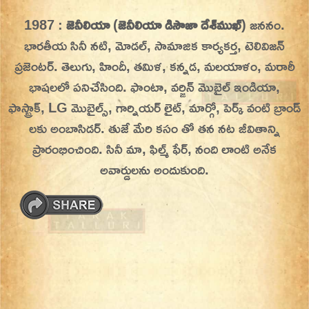
Skip
1987 :
జెనీలియా
(
జెనీలియా డిసౌజా దేశ్‌ముఖ్
) జననం.
On This Day
Today in History | On This Day | This Day in
to
భారతీయ సినీ నటి, మోడల్, సామాజిక కార్యకర్త, టెలివిజన్
History | Today in India | What Happened
content
ప్రజెంటర్.
తెలుగు, హిందీ, తమిళ, కన్నడ, మలయాళం, మరాఠీ
Today in India | Charitralo eroju | charitra lo
భాషలలో పనిచేసింది. ఫాంటా, వర్జిన్ మొబైల్ ఇండియా,
eroju |
ఫాస్ట్రాక్, LG మొబైల్స్, గార్నియర్ లైట్, మార్గో, పెర్క్ వంటి బ్రాండ్
లకు అంబాసిడర్‌. తుజే మేరి కసం తో తన నట జీవితాన్ని
ప్రారంభించింది. సినీ మా, ఫిల్మ్ ఫేర్, నంది లాంటి అనేక
అవార్డులను అందుకుంది.