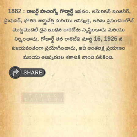
Skip
1882 :
రాబర్ట్ హచింగ్స్ గొడ్దార్డ్
జననం. అమెరికన్ ఇంజనీర్,
On This Day
Today in History | On This Day | This Day in
to
ప్రొఫెసర్, భౌతిక శాస్త్రవేత్త మరియు ఆవిష్కర్త, అతను ప్రపంచంలోనే
History | Today in India | What Happened
content
మొట్టమొదటి ద్రవ ఇంధన రాకెట్‌ను సృష్టించాడు మరియు
Today in India | Charitralo eroju | charitra lo
నిర్మించాడు. గోదార్డ్ తన రాకెట్‌ని మార్చి 16, 1926 న
eroju |
విజయవంతంగా ప్రయోగించాడు, ఇది అంతరిక్ష ప్రయాణం
మరియు ఆవిష్కరణల శకానికి నాంది పలికింది.