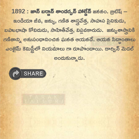
Skip
1892 :
జాన్ బర్డాన్ శాండర్సన్ హాల్డేన్
జననం. బ్రిటిష్ –
On This Day
Today in History | On This Day | This Day in
to
ఇండియా జీవ, జన్యు, గణిత శాస్త్రవేత్త, సాహస సైనికుడు,
History | Today in India | What Happened
content
బహుభాషా కోవిదుడు, సాహితీవేత్త, విప్లవకారుడు. జన్యుశాస్త్రానికి
Today in India | Charitralo eroju | charitra lo
గణితాన్ని అనుసంధానించిన ఘనత ఆయనదే. ఆయన సిద్ధాంతాలు
eroju |
ఎంజైమ్‌ కెమిస్ట్రీలో నియమాలు గా రూపొందాయి. డార్విన్ మెడల్
అందుకున్నాడు.