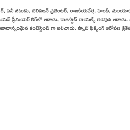
, సినీ నటుడు, టెలివిజన్ ప్రజెంటర్, రాజకీయవేత్త.
హిందీ, మలయాళం,
tory | Today in India | What Happened Today in In
ండియన్ ప్రీమియర్ లీగ్‌లో ఆడాడు, రాజస్థాన్ రాయల్స్ తరపున ఆడాడు.
వాదాస్పదమైన కంటెస్టెంట్ గా నిలిచాడు. స్పాట్ ఫిక్సింగ్ ఆరోపణ క్రికె