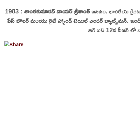
Skip
1983 :
శాంతకుమారన్ నాయర్ శ్రీశాంత్
జననం. భారతీయ క్రికెటర్
On This Day
Today in History | On This Day | This Day in His
to
పేస్ బౌలర్ మరియు రైట్ హ్యాండ్ టెయిల్ ఎండర్ బ్యాట్స్‌మన్. ఇ
content
బిగ్ బస్ 12వ సీజన్ లో వి