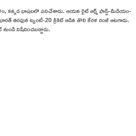
 కన్నడ భాషలలొ పనిచేశాడు. ఆయన రైట్ ఆర్మ్ ఫాస్ట్-మీడియం-
dia | Charitralo eroju | charitra lo eroju |
 భారత్ తరఫున ట్వంటీ-20 క్రికెట్ ఆడిన తొలి కేరళ రంజీ ఆటగాడు.
ట్ నుండి నిషేదించబడ్డాడు.