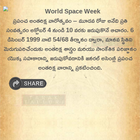
Skip
On This Day
Today in History | On This Day | This Day in
to
ప్రపంచ అంతరిక్ష వారోత్సవం – మూడవ రోజు
అనేది ప్రతి
History | Today in India | What Happened
content
సంవత్సరం అక్టోబర్ 4 నుండి 10 వరకు జరుపుకొనే ఆచారం. 6
Today in India | Charitralo eroju | charitra lo
డిసెంబర్ 1999 నాటి 54/68 తీర్మానం ద్వారా, మానవ స్థితిని
eroju |
మెరుగుపరిచేందుకు అంతరిక్ష శాస్త్రం మరియు సాంకేతిక పరిజ్ఞానం
యొక్క సహకారాన్ని జరుపుకోవడానికి జనరల్ అసెంబ్లీ ప్రపంచ
అంతరిక్ష వారాన్ని ప్రకటించింది.