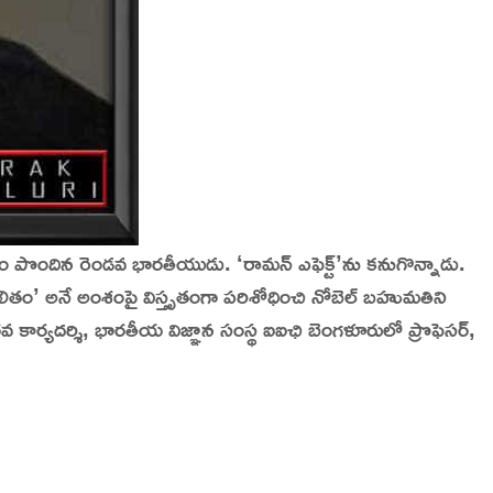
 పొందిన రెండవ భారతీయుడు. ‘రామన్‌ ఎఫెక్ట్‌’ను కనుగొన్నాడు.
్ ఫలితం’ అనే అంశంపై విస్తృతంగా పరిశోధించి నోబెల్ బహుమతిని
 కార్యదర్శి, భారతీయ విజ్ఞాన సంస్థ ఐఐఛి బెంగళూరులో ప్రొఫెసర్,