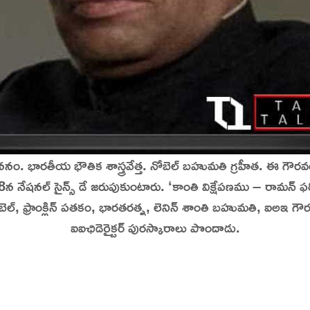
ననం. భారతీయ భౌతిక శాస్త్రవేత్త. నోబెల్ బహుమతి గ్రహీత. ఈ గౌరవం
రి 28న నేషనల్ సైన్స్ డే జరుపుకుంటారు. ‘కాంతి విక్షేపణము – రామన
ల్, ఫ్రాంక్లిన్ పతకం, భారతరత్న, లెనిన్ శాంతి బహుమతి, ఐఅఇ గౌరవ
ఐఐఛిడెరైక్టర్ పురస్కారాలు పొందాడు.