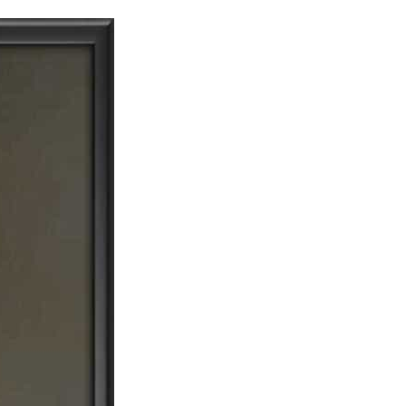
dia | Charitralo eroju | charitra lo eroju |