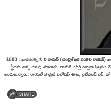
1888 : భారతరత్న
సి వి రామన్
(
చంద్రశేఖర వెంకట రామన్
) జ
స్త్రీలను చిన్న చూపు చూశాడు.
రామన్ ఎఫెక్ట్ గుర్తుగా ఫిబ్రవ
అందుకున్నాడు. రాయల్ సొసైటీ ఫెలోషిప్ ఊఖ, నైట్‌హుడ్ సర్, నోబె