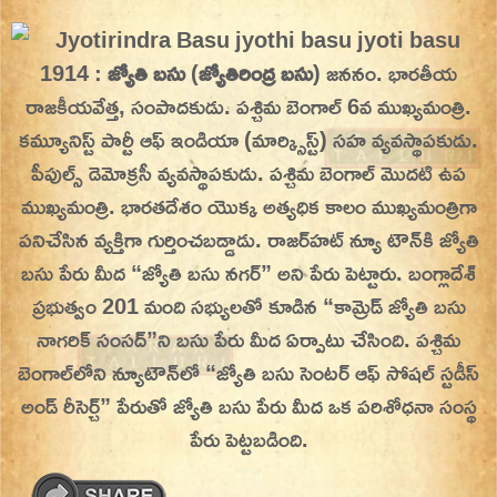
Skip
On This Day
Today in History | On This Day | This Day in
to
1914 :
జ్యోతి బసు
(
జ్యోతిరింద్ర బసు
) జననం. భారతీయ
History | Today in India | What Happened
content
రాజకీయవేత్త, సంపాదకుడు. పశ్చిమ బెంగాల్ 6వ ముఖ్యమంత్రి.
Today in India | Charitralo eroju | charitra lo
కమ్యూనిస్ట్ పార్టీ ఆఫ్ ఇండియా (మార్క్సిస్ట్) సహ వ్యవస్థాపకుడు.
eroju |
పీపుల్స్ డెమోక్రసీ వ్యవస్థాపకుడు.
పశ్చిమ బెంగాల్ మొదటి ఉప
ముఖ్యమంత్రి. భారతదేశం యొక్క అత్యధిక కాలం ముఖ్యమంత్రిగా
పనిచేసిన వ్యక్తిగా గుర్తించబడ్డాడు. రాజర్‌హట్ న్యూ టౌన్‌కి జ్యోతి
బసు పేరు మీద “జ్యోతి బసు నగర్” అని పేరు పెట్టారు. బంగ్లాదేశ్
ప్రభుత్వం 201 మంది సభ్యులతో కూడిన “కామ్రెడ్ జ్యోతి బసు
నాగరిక్ సంసద్”ని బసు పేరు మీద ఏర్పాటు చేసింది. పశ్చిమ
బెంగాల్‌లోని న్యూటౌన్‌లో “జ్యోతి బసు సెంటర్ ఆఫ్ సోషల్ స్టడీస్
అండ్ రీసెర్చ్” పేరుతో జ్యోతి బసు పేరు మీద ఒక పరిశోధనా సంస్థ
పేరు పెట్టబడింది.