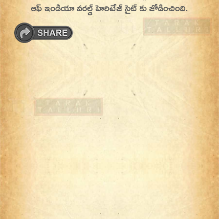
ఆఫ్ ఇండియా వరల్డ్ హెరిటేజ్ సైట్ కు జోడించింది.