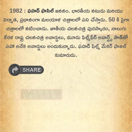
Skip
1982 :
ఫహద్ ఫాసిల్
జననం. భారతీయ నటుడు మరియు
On This Day
Today in History | On This Day | This Day in
to
నిర్మాత, ప్రధానంగా మలయాళ చిత్రాలలో పని చేస్తాడు. 50 కి పైగా
History | Today in India | What Happened
content
చిత్రాలలో నటించాడు. జాతీయ చలనచిత్ర పురస్కారం, నాలుగు
Today in India | Charitralo eroju | charitra lo
కేరళ రాష్ట్ర చలనచిత్ర అవార్డులు, మూడు ఫిల్మ్‌ఫేర్ అవార్డ్స్ సౌత్‌తో
eroju |
సహా అనేక అవార్డులు అందుకున్నాడు. ఫహద్ ఫిల్మ్ మేకర్ ఫాజిల్
కుమారుడు.