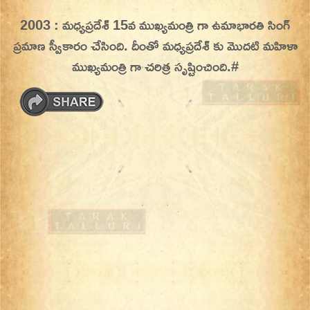
Skip
2003 : మధ్యప్రదేశ్ 15వ ముఖ్యమంత్రి గా ఉమాభారతి సింగ్
On This Day
Today in History | On This Day | This Day in
to
ప్రమాణ స్వీకారం చేసింది. దీంతో మధ్యప్రదేశ్ కు మొదటి మహిళా
History | Today in India | What Happened
content
ముఖ్యమంత్రి గా చరిత్ర సృష్టించింది.#
Today in India | Charitralo eroju | charitra lo
eroju |