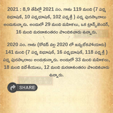
Skip
2021 : 8,9 తేదీల్లో 2021 సం. గాను 119 మంది (7 పద్మ
On This Day
Today in History | On This Day | This Day in
to
విభూషణ్, 10 పద్మభూషణ్, 102 పద్మశ్రీ ) పద్మ పురస్కారాలు
History | Today in India | What Happened
content
అందుకున్నారు. అందులో 29 మంది మ‌హిళ‌లు, ఒక ట్రాన్స్‌జెండర్,
Today in India | Charitralo eroju | charitra lo
16 మంది మరణానంతరం పొందినవారు ఉన్నారు.
eroju |
2020 సం. గాను (కోవిడ్ వల్ల 2020 లో ఇవ్వలేకపోయారు)
141 మంది (7 పద్మ విభూషణ్, 16 పద్మభూషణ్, 118 పద్మశ్రీ )
పద్మ పురస్కారాలు అందుకున్నారు. అందులో 33 మంది మ‌హిళ‌లు,
18 మంది విదేశీయులు, 12 మంది మరణానంతరం పొందినవారు
ఉన్నారు.