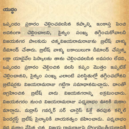
యుద్ధం
ఒప్పందం ప్రకారం చెల్లించవలసిన కప్పాన్ని ఇంకాస్త పెంచి
అదనంగా చెల్లించాలని, సైన్యం సంఖ్య తగ్గించుకోవాలనీ
విజయనగర పాలకుడు చిన్నవిజయరామరాజును బ్రిటీష్ వాళ్ళు
డిమాండ్ చేశారు. బ్రిటీష్ వాళ్ళు బకాయిలుగా డిమాండ్ చేస్తున్న
లక్షా యాభైవేల పెస్కాలను తాను చెల్లించవలసిన అవసరం లేదని,
ఒప్పందం ప్రకారం చెల్లించిన వలసి కప్పం మొత్తం ఇప్పటికే
చెల్లించానని, సైన్యం సంఖ్య ఎలాంటి పరిస్థితుల్లో తగ్గించబోనని
బ్రిటిషర్లకు విజయరామరాజు గట్టిగా సమాధానమిచ్చాడు. దాంతో
ఆగ్రహించిన బ్రిటీష్ వారు విజయనగరాన్ని అక్రమించారు.
విజయనగరం నుంచి విజయరామరాజు పద్మనాభం ఊరికి మకాం
మార్చాడు. మద్రాస్ గవర్నర్ సర్ చార్లెస్ ఓక్లే తరపున కల్నెల్
పెండర్గస్ట్ బ్రిటీష్ సైన్యానికి నాయకత్వం వహించాడు. పద్మనాభం
వద్ద మకాం వేసిన చిన్న విజయ రామరాజుపై దొంగదెబ్బతీయడానికి