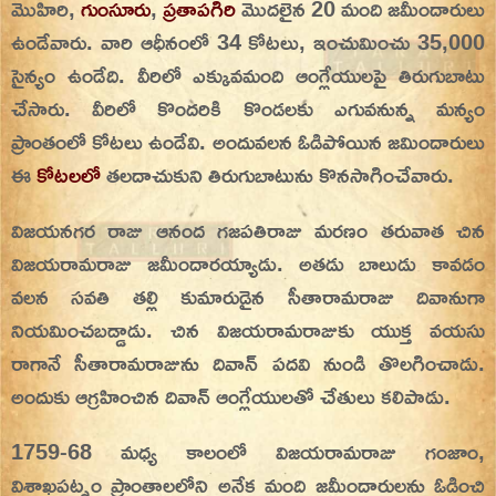
మొహిరి,
గుంసూరు
,
ప్రతాపగిరి
మొదలైన 20 మంది జమీందారులు
ఉండేవారు. వారి ఆధీనంలో 34 కోటలు, ఇంచుమించు 35,000
సైన్యం ఉండేది. వీరిలో ఎక్కువమంది ఆంగ్లేయులపై తిరుగుబాటు
చేసారు. వీరిలో కొందరికి కొండలకు ఎగువనున్న మన్యం
ప్రాంతంలో కోటలు ఉండేవి. అందువలన ఓడిపోయిన జమిందారులు
ఈ
కోటలలో
తలదాచుకుని తిరుగుబాటును కొనసాగించేవారు.
విజయనగర రాజు ఆనంద గజపతిరాజు మరణం తరువాత చిన
విజయరామరాజు జమీందారయ్యాడు. అతడు బాలుడు కావడం
వలన సవతి తల్లి కుమారుడైన సీతారామరాజు దివానుగా
నియమించబడ్డాడు. చిన విజయరామరాజుకు యుక్త వయసు
రాగానే సీతారామరాజును దివాన్ పదవి నుండి తొలగించాడు.
అందుకు ఆగ్రహించిన దివాన్ ఆంగ్లేయులతో చేతులు కలిపాడు.
1759-68 మధ్య కాలంలో విజయరామరాజు గంజాం,
విశాఖపట్నం ప్రాంతాలలోని అనేక మంది జమీందారులను ఓడించి