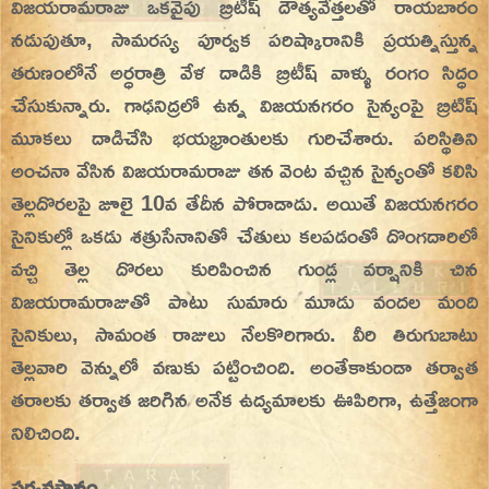
విజయరామరాజు ఒకవైపు బ్రిటీష్ దౌత్యవేత్తలతో రాయబారం
నడుపుతూ, సామరస్య పూర్వక పరిష్కారానికి ప్రయత్నిస్తున్న
తరుణంలోనే అర్ధరాత్రి వేళ దాడికి బ్రిటీష్ వాళ్ళు రంగం సిద్ధం
చేసుకున్నారు. గాఢనిద్రలో ఉన్న విజయనగరం సైన్యంపై బ్రిటిష్
మూకలు దాడిచేసి భయభ్రాంతులకు గురిచేశారు. పరిస్థితిని
అంచనా వేసిన విజయరామరాజు తన వెంట వచ్చిన సైన్యంతో కలిసి
తెల్లదొరలపై జూలై 10వ తేదీన పోరాడాడు. అయితే విజయనగరం
సైనికుల్లో ఒకడు శత్రుసేనానితో చేతులు కలపడంతో దొంగదారిలో
వచ్చి తెల్ల దొరలు కురిపించిన గుండ్ల వర్షానికి చిన
విజయరామరాజుతో పాటు సుమారు మూడు వందల మంది
సైనికులు, సామంత రాజులు నేలకొరిగారు. వీరి తిరుగుబాటు
తెల్లవారి వెన్నులో వణుకు పట్టించింది. అంతేకాకుండా తర్వాత
తరాలకు తర్వాత జరిగిన అనేక ఉద్యమాలకు ఊపిరిగా, ఉత్తేజంగా
నిలిచింది.
పర్యవసానం