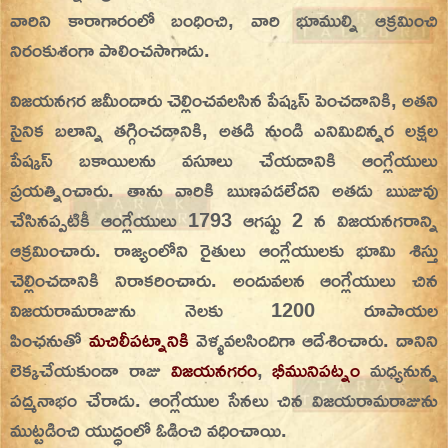
వారిని కారాగారంలో బంధించి, వారి భూముల్ని ఆక్రమించి
నిరంకుశంగా పాలించసాగాడు.
విజయనగర జమీందారు చెల్లించవలసిన పేష్కస్ పెంచడానికి, అతని
సైనిక బలాన్ని తగ్గించడానికి, అతడి నుండి ఎనిమిదిన్నర లక్షల
పేష్కస్ బకాయిలను వసూలు చేయడానికి ఆంగ్లేయులు
ప్రయత్నించారు. తాను వారికి ఋణపడలేదని అతడు ఋజువు
చేసినప్పటికీ ఆంగ్లేయులు 1793 ఆగష్టు 2 న విజయనగరాన్ని
ఆక్రమించారు. రాజ్యంలోని రైతులు ఆంగ్లేయులకు భూమి శిస్తు
చెల్లించడానికి నిరాకరించారు. అందువలన ఆంగ్లేయులు చిన
విజయరామరాజును నెలకు 1200 రూపాయల
పింఛనుతో
మచిలీపట్నానికి
వెళ్ళవలసిందిగా ఆదేశించారు. దానిని
లెక్కచేయకుండా రాజు
విజయనగరం
,
భీమునిపట్నం
మధ్యనున్న
పద్మనాభం చేరాడు. ఆంగ్లేయుల సేనలు చిన విజయరామరాజును
ముట్టడించి యుద్ధంలో ఓడించి వధించాయి.