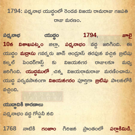
Skip
1794: పద్మనాభ యుద్ధంలో రెండవ విజయ రామరాజు గజపతి
On This Day
Today in History | On This Day | This Day in
to
రాజు మరణం.
History | Today in India | What Happened
content
Today in India | Charitralo eroju | charitra lo
పద్మనాభ యుద్ధం
1794
,
జూలై
eroju |
10న
విశాఖపట్నం
జిల్లా,
పద్మనాభం
వద్ద జరిగింది. ఈ
యుద్ధం
మద్రాసు
గవర్నరు జాన్ ఆండ్రూస్ తరఫున వచ్చిన బ్రిటిషు
కల్నల్ పెందర్‌గాస్ట్ కు విజయనగర రాజులకూ మధ్య
జరిగింది.
యుద్ధములో
చిన్న విజయరామరాజు మరణించాడు.
యుద్ధ పర్యవసానంగా
విజయనగరం
పూర్తిగా
బ్రిటిషు
పాలనలోకి
వచ్చింది.
యుద్ధానికి కారణాలు
పద్మనాభం వద్ద గోస్థనీ నది
1768 నాటికి
గంజాం
గిరిజన ప్రాంతంలో
పర్లాకిమిడి
,