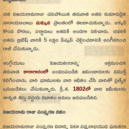
చిన విజయరామరాజు చనిపోయిన తరువాత అతని కుమారుడైన
నారాయణబాబు
మక్కువ
ప్రాంతంలో తలదాచుకున్నాడు. అక్కడి
కొండ దొరలు, సర్దారులు అతనికి అండగా నిలిచారు. చివరికి
అతడు బ్రిటిష్ వారికి 5 లక్షల పేష్కస్ చెల్లించడానికి అంగీకరించి
రాజీ చేసుకున్నాడు.
ఆంగ్లేయులు విజయనగరాన్ని ఆక్రమించిన
తరువాత
కారాగారంలో
బంధింపబడిన జమిందారులకు విముక్తి
కలిగించారు. వారి భూములను వారి ఆధీనం చేసి వారితో ప్రత్యేక
ఒడంబడికలు చేసుకున్నారు. క్రీ.శ.
1802లో
వారి జమీనులకు
శాశ్వత శిస్తు నిర్ణయ విధానం అమలు జరుపబడినది.
విజయరామ రాజు సంస్మరణ దినం
విజయరామరాజు సంస్మరణ దినాన్ని ఏటా పద్మనాభయుద్ధ ఘటనగా