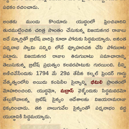
పథకం రచించాడు.
అంతకు ముందు కొండూరు యుద్ధంలో ఫ్రెంచివారిని
తుదముట్టించిన చరిత్ర సొంతం చేసుకున్న విజయనగర రాజులు
అదే స్ఫూర్తితో బ్రిటీష్ వారిపై కూడా పోరుకు సిద్ధమయ్యారు. అనంత
పద్మనాభ స్వామి సన్నిధి లోనే వ్యూహరచన చేసి పోరుబాట
పట్టారు. విజయనగర రాజుల తిరుగుబాటు సమాచారాన్ని
తెలుసుకున్న బ్రిటీష్ ప్రభుత్వం కలవరపాటుకు గురయింది. దీన్ని
అణిచివేసేందుకు 1794 మే 29వ తేదీన కల్నల్ ఫ్రెండర్ గార్డు
నేతృత్వంలోని అయిదు కంపెనీల సైన్యాన్ని
భీమిలి
ప్రాంతంలో
మోహరించింది. యుద్ధమో,
మద్రాస్
వెళ్ళేందుకు సిద్ధమవడమో
తేల్చుకోవాలన్న బ్రిటిష్ సైన్యం ఆదేశాలను విజయరామరాజు
ధిక్కరించాడు. తన నాలుగువేల సైన్యంతో పద్మనాభం వద్ద
యుద్ధానికి సిద్దమయ్యాడు.