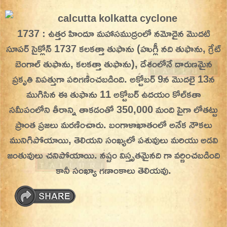
Skip
On This Day
Today in History | On This Day | This Day in
to
1737 : ఉత్తర హిందూ మహాసముద్రంలో నమోదైన మొదటి
History | Today in India | What Happened
content
సూపర్ సైక్లోన్ 1737 కలకత్తా తుఫాను (హుగ్లీ నది తుఫాను, గ్రేట్
Today in India | Charitralo eroju | charitra lo
బెంగాల్ తుఫాను, కలకత్తా తుఫాను), దేశంలోనే దారుణమైన
eroju |
ప్రకృతి విపత్తుగా పరిగణించబడింది. అక్టోబర్ 9న మొదలై 13న
ముగిసిన ఈ తుఫాను 11 అక్టోబర్ ఉదయం కోల్‌కతా
సమీపంలోని తీరాన్ని తాకడంతో 350,000 మంది పైగా లోతట్టు
ప్రాంత ప్రజలు మరణించారు. బంగాళాఖాతంలో అనేక నౌకలు
మునిగిపోయాయి, తెలియని సంఖ్యలో పశువులు మరియు అడవి
జంతువులు చనిపోయాయి. నష్టం విస్తృతమైనది గా వర్ణించబడింది
కానీ సంఖ్యా గణాంకాలు తెలియవు.