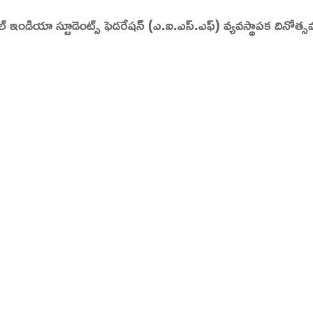
ల్ ఇండియా స్టూడెంట్స్ ఫెడరేషన్ (ఎ.ఐ.ఎస్.ఎఫ్) వ్యవస్థాపక దినోత్స
tory | Today in India | What Happened Today in In