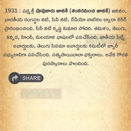
Skip
1931 : పద్మశ్రీ
షావుకారు జానకి
(
శంకరమంచి జానకి
) జననం.
On This Day
Today in History | On This Day | This Day in
to
భారతీయ రంగస్థల నటి, సినీ నటి. రేడియో నాటికల ద్వారా కెరీర్
History | Today in India | What Happened
content
ప్రారంభించింది. సినీ నటి కృష్ణ కుమారి సోదరి.
తమిళం, తెలుగు,
Today in India | Charitralo eroju | charitra lo
కన్నడ, హిందీ, మలయాళ భాషలలో పనిచేసింది. జాతీయ ఫిల్మ్
eroju |
అవార్డులకు, తెలుగు సినిమా అవార్డులకు కమిటీలో జ్యూరీ
సభ్యురాలిగా పనిచేసింది. సత్యసాయిబాబా భక్తురాలు. అనేక గౌరవ
పురస్కారాలు పొందింది.