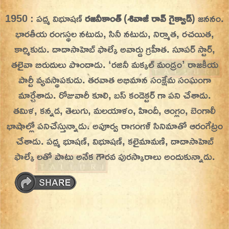
Skip
1950 : పద్మ విభూషణ్
రజనీకాంత్
(
శివాజీ రావ్ గైక్వాడ్
) జననం.
On This Day
Today in History | On This Day | This Day in
to
భారతీయ రంగస్థల నటుడు, సినీ నటుడు, నిర్మాత, రచయిత,
History | Today in India | What Happened
content
కార్మికుడు. దాదాసాహెబ్ ఫాల్కే అవార్డు గ్రహీత. సూపర్ స్టార్,
Today in India | Charitralo eroju | charitra lo
తలైవా బిరుదులు పొందాడు. ‘రజినీ మక్కల్ మండ్రం’ రాజకీయ
eroju |
పార్టీ వ్యవస్థాపకుడు. తరవాత అభిమాన సంక్షేమ సంఘంగా
మార్చేశాడు. రోజువారీ కూలి, బస్ కండెక్టర్ గా పని చేశాడు.
తమిళ, కన్నడ, తెలుగు, మలయాళం, హిందీ, ఆంగ్లం, బెంగాలీ
భాషాల్లో పనిచేస్తున్నాడు. అపూర్వ రాగంగళ్ సినిమాతో ఆరంగేట్రం
చేశాడు. పద్మ భూషణ్, విభూషణ్, కలైమామణి, దాదాసాహెబ్
ఫాల్కే లతో పాటు అనేక గౌరవ పురస్కారాలు అందుకున్నాడు.