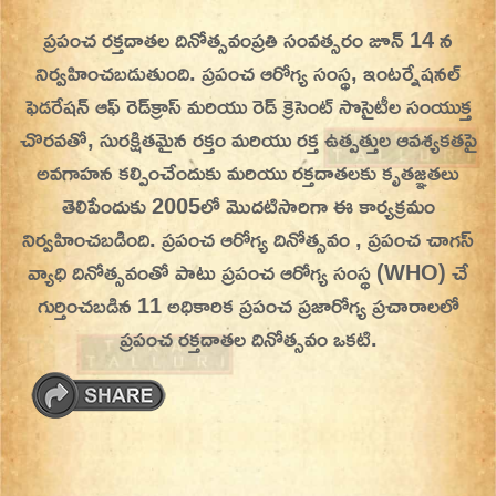
Skip
ప్రపంచ రక్తదాతల దినోత్సవం
ప్రతి సంవత్సరం జూన్ 14 న
On This Day
Today in History | On This Day | This Day in
to
నిర్వహించబడుతుంది. ప్రపంచ ఆరోగ్య సంస్థ, ఇంటర్నేషనల్
History | Today in India | What Happened
content
ఫెడరేషన్ ఆఫ్ రెడ్‌క్రాస్ మరియు రెడ్ క్రెసెంట్ సొసైటీల సంయుక్త
Today in India | Charitralo eroju | charitra lo
చొరవతో, సురక్షితమైన రక్తం మరియు రక్త ఉత్పత్తుల ఆవశ్యకతపై
eroju |
అవగాహన కల్పించేందుకు మరియు రక్తదాతలకు కృతజ్ఞతలు
తెలిపేందుకు 2005లో మొదటిసారిగా ఈ కార్యక్రమం
నిర్వహించబడింది. ప్రపంచ ఆరోగ్య దినోత్సవం , ప్రపంచ చాగస్
వ్యాధి దినోత్సవంతో పాటు ప్రపంచ ఆరోగ్య సంస్థ (WHO) చే
గుర్తించబడిన 11 అధికారిక ప్రపంచ ప్రజారోగ్య ప్రచారాలలో
ప్రపంచ రక్తదాతల దినోత్సవం ఒకటి.