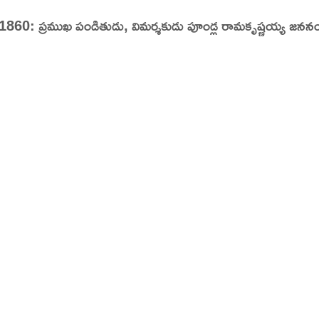
1860: ప్రముఖ పండితుడు, విమర్శకుడు పూండ్ల రామకృష్ణయ్య జనన
tory | Today in India | What Happened Today in In