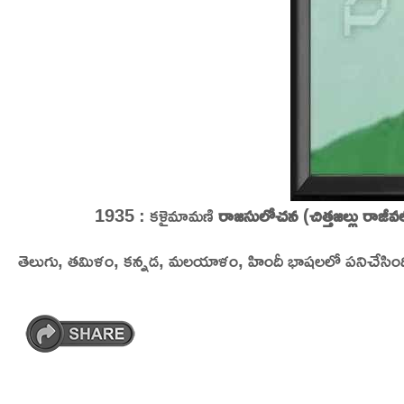
1935 : కళైమామణి
రాజసులోచన
(
చిత్తజల్లు రాజ
తెలుగు, తమిళం, కన్నడ, మలయాళం, హిందీ భాషలలో పనిచేసింది. 