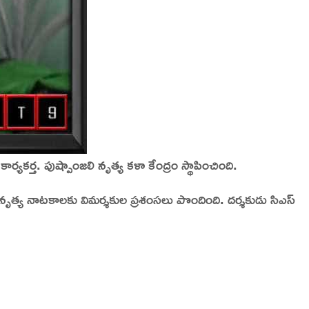
్యకర్త. పుష్పాంజలి నృత్య కళా కేంద్రం స్థాపించింది.
త్య నాటకాలకు విమర్శకుల ప్రశంసలు పొందింది. దర్శకుడు సిఎస్