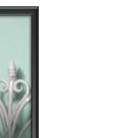
dia | Charitralo eroju | charitra lo eroju |