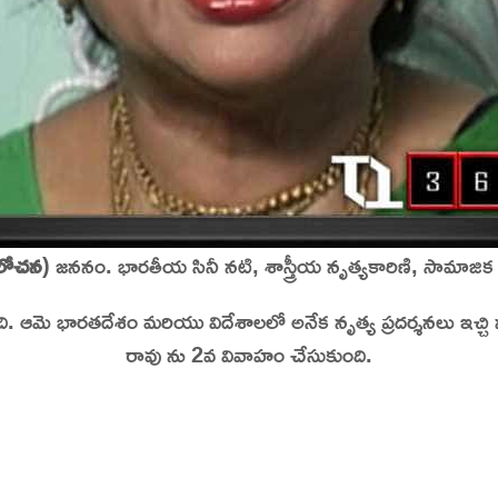
ీవలోచన
) జననం. భారతీయ సినీ నటి, శాస్త్రీయ నృత్యకారిణి, సామాజిక కార
ఆమె భారతదేశం మరియు విదేశాలలో అనేక నృత్య ప్రదర్శనలు ఇచ్చి నృ
రావు ను 2వ వివాహం చేసుకుంది.