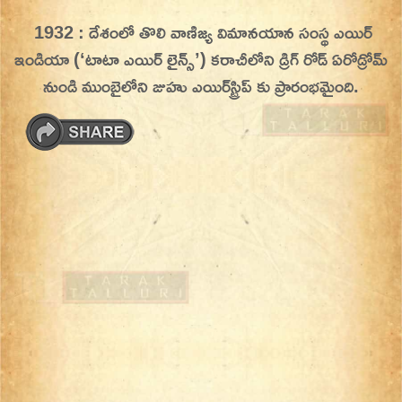
Skip
1932 : దేశంలో తొలి వాణిజ్య విమానయాన సంస్థ ఎయిర్‌
On This Day
Today in History | On This Day | This Day in
to
ఇండియా (‘టాటా ఎయిర్ లైన్స్’) కరాచీలోని డ్రిగ్ రోడ్ ఏరోడ్రోమ్
History | Today in India | What Happened
content
నుండి ముంబైలోని జుహు ఎయిర్‌స్ట్రిప్‌ కు ప్రారంభమైంది.
Today in India | Charitralo eroju | charitra lo
eroju |