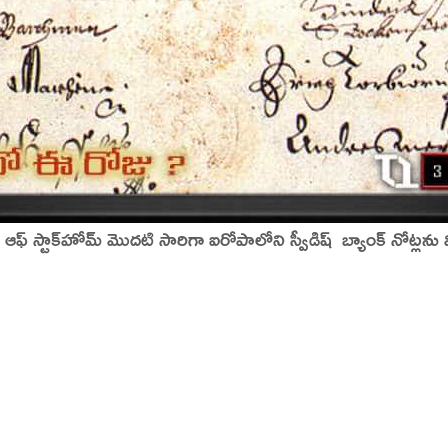
ఆఫ్ స్టాక్‌హోమ్ మొదటి సారిగా ఐరోపాలోని స్వీడిష్ బ్యాంక్ నోట్లను 