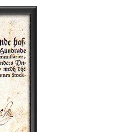
dia | Charitralo eroju | charitra lo eroju |