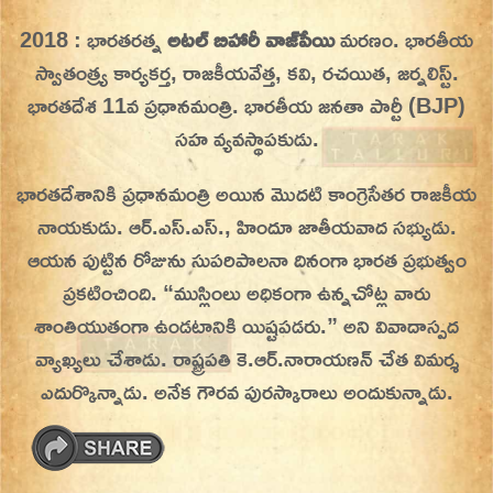
Skip
2018 : భారతరత్న
అటల్ బిహారీ వాజ్‌పేయి
మరణం. భారతీయ
On This Day
Today in History | On This Day | This Day in
to
స్వాతంత్ర్య కార్యకర్త, రాజకీయవేత్త, కవి, రచయిత, జర్నలిస్ట్.
History | Today in India | What Happened
content
భారతదేశ 11వ ప్రధానమంత్రి. భారతీయ జనతా పార్టీ (BJP)
Today in India | Charitralo eroju | charitra lo
సహ వ్యవస్థాపకుడు.
eroju |
భారతదేశానికి ప్రధానమంత్రి అయిన మొదటి కాంగ్రెసేతర రాజకీయ
నాయకుడు. ఆర్.ఎస్.ఎస్., హిందూ జాతీయవాద సభ్యుడు.
ఆయన పుట్టిన రోజును సుపరిపాలనా దినంగా భారత ప్రభుత్వం
ప్రకటించింది. “ముస్లింలు అధికంగా ఉన్నచోట్ల వారు
శాంతియుతంగా ఉండటానికి యిష్టపడరు.” అని వివాదాస్పద
వ్యాఖ్యలు చేశాడు. రాష్ట్రపతి కె.ఆర్.నారాయణన్ చేత విమర్శ
ఎదుర్కొన్నాడు. అనేక గౌరవ పురస్కారాలు అందుకున్నాడు.