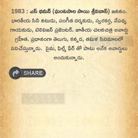
Skip
1983 :
ఎస్ థమన్
(
ఘంటసాల సాయి శ్రీనివాస్
) జననం.
On This Day
Today in History | On This Day | This Day in
to
భారతీయ సినీ నటుడు, సంగీత దర్శకుడు, స్వరకర్త, నేపథ్య
History | Today in India | What Happened
content
గాయకుడు, టెలివిజన్ ప్రజెంటర్. జాతీయ చలనచిత్ర అవార్డు
Today in India | Charitralo eroju | charitra lo
గ్రహీత.
ప్రధానంగా తెలుగు, కన్నడ, తమిళ సినిమాలలో
eroju |
పనిచేస్తున్నాడు. సైమ, ఫిల్మ్ ఫేర్ తో పాటు అనేక అవార్డులు
అందుకున్నాడు.