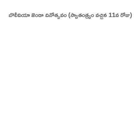
బొలీవియా జెండా దినోత్సవం (స్వాతంత్ర్యం వచ్చిన 11వ రోజు)
tory | Today in India | What Happened Today in In