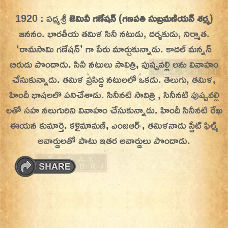
Skip
1920 : పద్మశ్రీ
జెమినీ గణేషన్
(
గణపతి సుబ్రమణియన్ శర్మ
)
On This Day
Today in History | On This Day | This Day in
to
జననం. భారతీయ తమిళ సినీ నటుడు, దర్శకుడు, నిర్మాత.
History | Today in India | What Happened
content
‘రామసామి గణేషన్’ గా పేరు మార్చుకున్నాడు. కాదల్ మన్నన్
Today in India | Charitralo eroju | charitra lo
బిరుదు పొందాడు. సినీ నటులు సావిత్రి, పుష్పవల్లి లను వివాహం
eroju |
చేసుకున్నాడు.
తమిళ ప్రసిద్ధ నటులలో ఒకడు. తెలుగు, తమిళ,
హిందీ భాషలలొ పనిచేశాడు. సినీనటి సావిత్రి , సినీనటి పుష్పవల్లి
లతో సహ నలుగురిని వివాహం చేసుకున్నాడు. హిందీ సినీనటి రేఖ
ఈయన కుమార్తె. కళైమామణి, ఎంజిఆర్ , తమిళనాడు స్టేట్ ఫిల్మ్
అవార్డులతో పాటు ఇతర అవార్డులు పొందాడు.