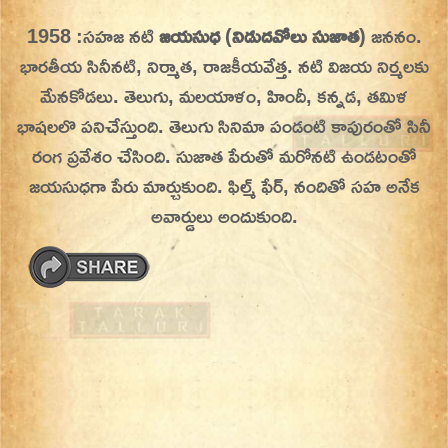
Skip
1958 :సహజ నటి
జయసుధ
(
నిడుదవోలు
సుజాత
) జననం.
On This Day
Today in History | On This Day | This Day in
to
భారతీయ సినీనటి, నిర్మాత, రాజకీయవేత్త. నటి విజయ నిర్మలకు
History | Today in India | What Happened
content
మేనకోడలు.
తెలుగు, మలయాళం, హిందీ, కన్నడ, తమిళ
Today in India | Charitralo eroju | charitra lo
భాషలలొ పనిచేస్తుంది. తెలుగు సినిమా పండంటి కాపురంతో సినీ
eroju |
రంగ ప్రవేశం చేసింది. సుజాత పేరుతో మరోనటి ఉండటంతో
జయసుధగా పేరు మార్చుకుంది. ఫిల్మ్ ఫేర్, నందితో సహ అనేక
అవార్డులు అందుకుంది.