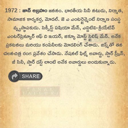
Skip
1972 :
జాన్ అబ్రహం
జననం. భారతీయ సినీ నటుడు, నిర్మాత,
On This Day
Today in History | On This Day | This Day in
to
సామాజిక కార్యకర్త, మోడల్. జె ఎ ఎంటర్టైన్మెంట్ నిర్మాణ సంస్థ
History | Today in India | What Happened
content
వ్య్వస్థాపకుడు.
సెక్సీస్ట్ ఏషియా మేన్, ఎన్డిటివి-క్రియేటివ్
Today in India | Charitralo eroju | charitra lo
ఎంటర్‌ప్రెన్యూర్ ఆఫ్ ది ఇయర్, జిక్యూ మోస్ట్ స్టైలిష్ మేన్. అనేక
eroju |
ప్రకటనలు మరియు కంపెనీలకు మోడలింగ్ చేశాడు. జిస్మ్‌తో తన
చలనచిత్ర రంగ ప్రవేశం చేసాడు. నేషనల్ ఫిల్మ్ అవార్డు, స్టార్ స్క్రీన్,
జీ సినీ, స్టార్ డస్ట్ లాంటి అనేక అవార్డులు అందుకున్నాడు.