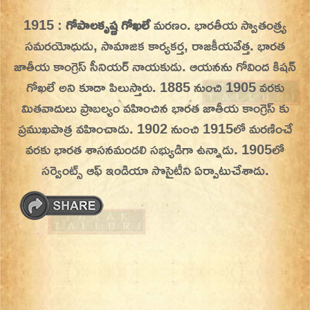
Skip
1915 :
గోపాలకృష్ణ గోఖలే
మరణం. భారతీయ స్వాతంత్ర్య
On This Day
Today in History | On This Day | This Day in
to
సమరయోధుడు, సామాజిక కార్యకర్త, రాజకీయవేత్త.
భారత
History | Today in India | What Happened
content
జాతీయ కాంగ్రెస్ సీనియర్ నాయకుడు. ఆయనను గోవింద కిషన్
Today in India | Charitralo eroju | charitra lo
గోఖలే అని కూడా పిలుస్తారు. 1885 నుంచి 1905 వరకు
eroju |
మితవాదులు ప్రాబల్యం వహించిన భారత జాతీయ కాంగ్రెస్ కు
ప్రముఖపాత్ర వహించాడు. 1902 నుంచి 1915లో మరణించే
వరకు భారత శాసనమండలి సభ్యుడిగా ఉన్నాడు. 1905లో
సర్వెంట్స్ ఆఫ్ ఇండియా సొసైటీని ఏర్పాటుచేశాడు.