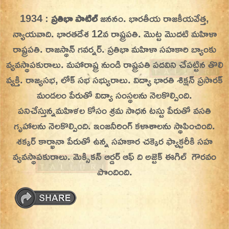
Skip
1934 :
ప్రతిభా పాటిల్
జననం. భారతీయ రాజకీయవేత్త,
On This Day
Today in History | On This Day | This Day in
to
న్యాయవాది. భారతదేశ 12వ రాష్ట్రపతి. మొట్ట మొదటి మహిళా
History | Today in India | What Happened
content
రాష్ట్రపతి. రాజస్థాన్ గవర్నర్‌. ప్రతిభా మహిళా సహకారి బ్యాంకు
Today in India | Charitralo eroju | charitra lo
వ్యవస్థాపకురాలు.
మహారాష్ట్ర నుండి రాష్ట్రపతి పదవిని చేపట్టిన తొలి
eroju |
వ్యక్తి. రాజ్యసభ, లోక్ సభ సభ్యురాలు. విద్యా భారతి శిక్షన్ ప్రసారక్
మండలం పేరుతో విద్యా సంస్థలను నెలకొల్పింది.
పనిచేస్తున్నమహిళల కోసం శ్రమ సాధన టస్టు పేరుతో వసతి
గృహాలను నెలకొల్పింది. ఇంజనీరింగ్ కళాశాలను స్థాపించింది.
శక్కర్ కార్ఖానా పేరుతో ఉన్న సహకార చక్కెర ఫ్యాక్టరీకి సహ
వ్యవస్థాపకురాలు. మెక్సికన్ ఆర్డర్ ఆఫ్ ది అజ్టెక్ ఈగిల్ గౌరవం
పొందింది.