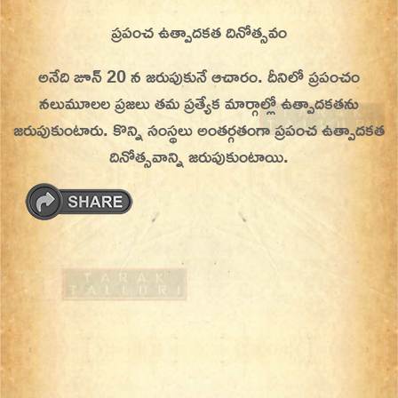
Skip
ప్రపంచ ఉత్పాదకత దినోత్సవం
On This Day
Today in History | On This Day | This Day in
to
History | Today in India | What Happened
అనేది జూన్ 20 న జరుపుకునే ఆచారం. దీనిలో ప్రపంచం
content
Today in India | Charitralo eroju | charitra lo
నలుమూలల ప్రజలు తమ ప్రత్యేక మార్గాల్లో ఉత్పాదకతను
eroju |
జరుపుకుంటారు. కొన్ని సంస్థలు అంతర్గతంగా ప్రపంచ ఉత్పాదకత
దినోత్సవాన్ని జరుపుకుంటాయి.