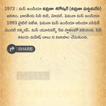
Skip
1972 : మిస్ ఇండియా
నమ్రతా శిరోద్కర్
(
నమ్రతా ఘట్టమనేని
)
On This Day
Today in History | On This Day | This Day in
to
జననం. భారతీయ సినీ నటి, మోడల్. ఫెమినా మిస్ ఇండియా
History | Today in India | What Happened
content
1993 టైటిల్ విజేత.
ఫెమినా మిస్ ఇండియా ఆసియా పసిఫిక్
Today in India | Charitralo eroju | charitra lo
మొదటి రన్నరప్. మిస్ యూనివర్స్ 6వ స్థానంలో నిలిచింది. సినీ
eroju |
నటుడు మహేష్ బాబు ని వివాహం చేసుకుంది.